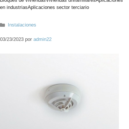
Bloques de viviendasViviendas unifamiliaresAplicaciones
en industriasAplicaciones sector terciario
Categorías
Instalaciones
03/23/2023
por
admin22