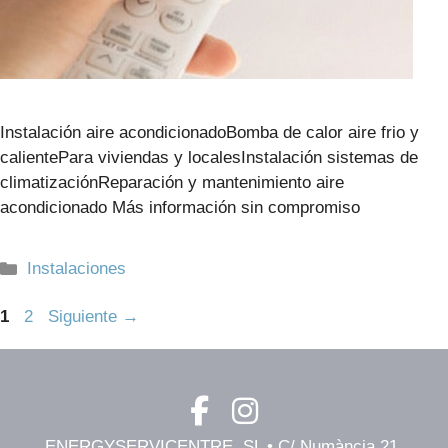
Instalación aire acondicionadoBomba de calor aire frio y
calientePara viviendas y localesInstalación sistemas de
climatizaciónReparación y mantenimiento aire
acondicionado Más información sin compromiso
Categorías
Instalaciones
Página
Página
1
2
Siguiente
→
ENERGYSERVICENTRE, SL • C/ Numància 21,